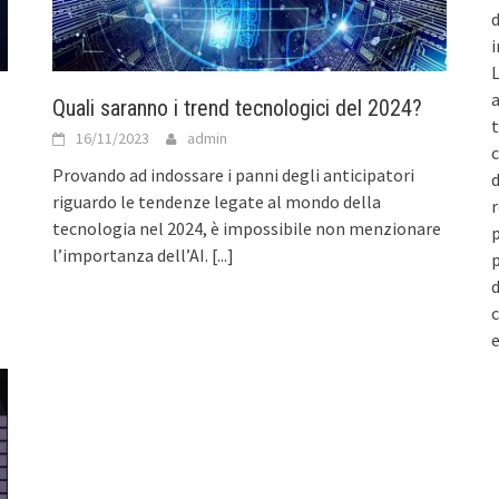
d
i
L
a
Quali saranno i trend tecnologici del 2024?
t
16/11/2023
admin
c
Provando ad indossare i panni degli anticipatori
d
riguardo le tendenze legate al mondo della
r
tecnologia nel 2024, è impossibile non menzionare
p
l’importanza dell’AI.
[...]
p
d
c
e