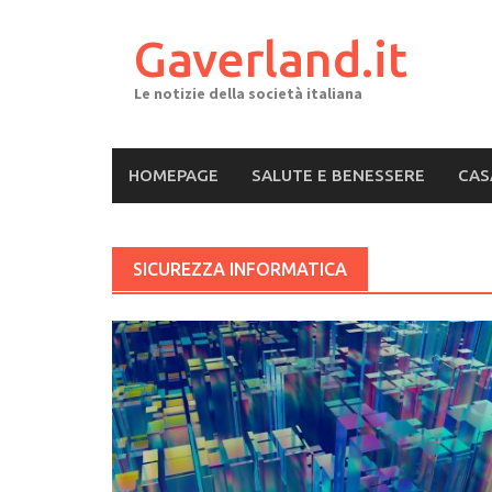
Skip
to
Gaverland.it
content
Le notizie della società italiana
HOMEPAGE
SALUTE E BENESSERE
CAS
SICUREZZA INFORMATICA