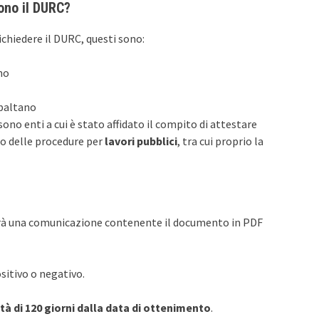
dono il DURC?
richiedere il DURC, questi sono:
no
paltano
 sono enti a cui è stato affidato il compito di attestare
ito delle procedure per
lavori pubblici
, tra cui proprio la
nvierà una comunicazione contenente il documento in PDF
itivo o negativo.
ità di 120 giorni dalla data di ottenimento
.