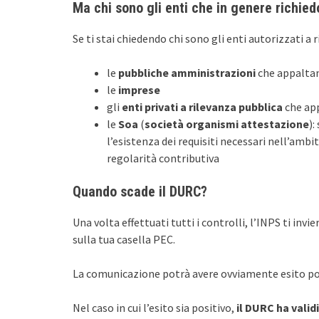
Ma chi sono gli enti che in genere richie
Se ti stai chiedendo chi sono gli enti autorizzati a 
le
pubbliche amministrazioni
che appalta
le
imprese
gli
enti privati a rilevanza pubblica
che ap
le
Soa
(
società organismi attestazione
):
l’esistenza dei requisiti necessari nell’amb
regolarità contributiva
Quando scade il DURC?
Una volta effettuati tutti i controlli, l’INPS ti i
sulla tua casella PEC.
La comunicazione potrà avere ovviamente esito pos
Nel caso in cui l’esito sia positivo,
il DURC ha valid