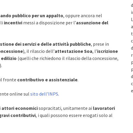
d
i
ando pubblico per un appalto
, oppure ancora nel
L
li
incentivi
messi a disposizione per l’
assunzione del
a
t
c
stione dei servizi e delle attività pubbliche
, prese in
d
oncessione
), il rilascio dell’
attestazione Soa
, l’
iscrizione
r
edilizio
(quelli che richiedono il rilascio della concessione,
p
).
p
d
sul fronte
contributivo e assistenziale
.
c
e
ente online sul
sito dell’INPS
.
i
attori economici
sopracitati, unitamente ai
lavoratori
ravi contributivi
, i quali possono essere erogati solo al