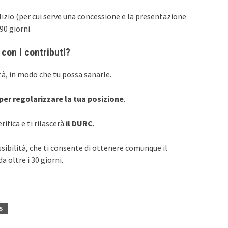
ilizio (per cui serve una concessione e la presentazione
90 giorni.
con i contributi?
ità, in modo che tu possa sanarle.
 per regolarizzare la tua posizione
.
rifica e ti rilascerà
il DURC
.
ssibilità, che ti consente di ottenere comunque il
 oltre i 30 giorni.
S