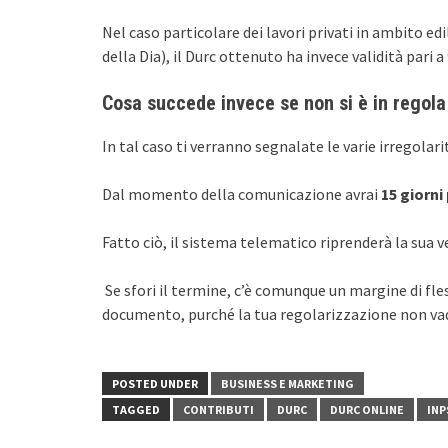
Nel caso particolare dei lavori privati in ambito ed
della Dia), il Durc ottenuto ha invece validità pari a 
Cosa succede invece se non si è in regola 
In tal caso ti verranno segnalate le varie irregolar
Dal momento della comunicazione avrai
15 giorni
Fatto ciò, il sistema telematico riprenderà la sua ve
Se sfori il termine, c’è comunque un margine di fle
documento, purché la tua regolarizzazione non vada
POSTED UNDER
BUSINESS E MARKETING
TAGGED
CONTRIBUTI
DURC
DURC ONLINE
INP