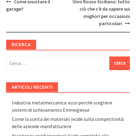
Post
Come svuotare il
Vino Rosso Siciliano: tutto
navigation
garage?
ciò che c’è da sapere sui
migliori per occasioni
particolari
RICERCA
Ricerca
per:
ARTICOLI RECENTI
Industria metalmeccanica: ecco perché scegliere
sistemi di sollevamento Emmegiesse
Come la scelta dei materiali incide sulla competitività
delle aziende manifatturiere
Assistenza condizionatori: Guida completa alla