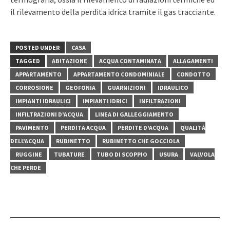
il rilevamento della perdita idrica tramite il gas tracciante.
POSTED UNDER
CASA
TAGGED
ABITAZIONE
ACQUA CONTAMINATA
ALLAGAMENTI
APPARTAMENTO
APPARTAMENTO CONDOMINIALE
CONDOTTO
CORROSIONE
GEOFONIA
GUARNIZIONI
IDRAULICO
IMPIANTI IDRAULICI
IMPIANTI IDRICI
INFILTRAZIONI
INFILTRAZIONI D'ACQUA
LINEA DI GALLEGGIAMENTO
PAVIMENTO
PERDITA ACQUA
PERDITE D'ACQUA
QUALITÀ
DELL'ACQUA
RUBINETTO
RUBINETTO CHE GOCCIOLA
RUGGINE
TUBATURE
TUBO DI SCOPPIO
USURA
VALVOLA
CHE PERDE