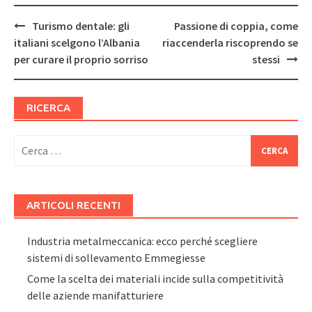
Post
Turismo dentale: gli
Passione di coppia, come
navigation
italiani scelgono l’Albania
riaccenderla riscoprendo se
per curare il proprio sorriso
stessi
RICERCA
Ricerca
per:
ARTICOLI RECENTI
Industria metalmeccanica: ecco perché scegliere
sistemi di sollevamento Emmegiesse
Come la scelta dei materiali incide sulla competitività
delle aziende manifatturiere