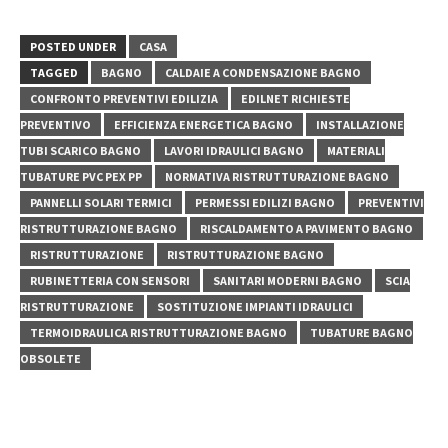
POSTED UNDER
CASA
TAGGED
BAGNO
CALDAIE A CONDENSAZIONE BAGNO
CONFRONTO PREVENTIVI EDILIZIA
EDILNET RICHIESTE
PREVENTIVO
EFFICIENZA ENERGETICA BAGNO
INSTALLAZIONE
TUBI SCARICO BAGNO
LAVORI IDRAULICI BAGNO
MATERIALI
TUBATURE PVC PEX PP
NORMATIVA RISTRUTTURAZIONE BAGNO
PANNELLI SOLARI TERMICI
PERMESSI EDILIZI BAGNO
PREVENTIVI
RISTRUTTURAZIONE BAGNO
RISCALDAMENTO A PAVIMENTO BAGNO
RISTRUTTURAZIONE
RISTRUTTURAZIONE BAGNO
RUBINETTERIA CON SENSORI
SANITARI MODERNI BAGNO
SCIA
RISTRUTTURAZIONE
SOSTITUZIONE IMPIANTI IDRAULICI
TERMOIDRAULICA RISTRUTTURAZIONE BAGNO
TUBATURE BAGNO
OBSOLETE