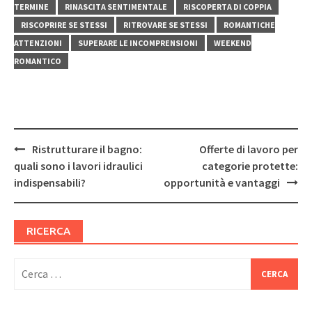
TERMINE
RINASCITA SENTIMENTALE
RISCOPERTA DI COPPIA
RISCOPRIRE SE STESSI
RITROVARE SE STESSI
ROMANTICHE
ATTENZIONI
SUPERARE LE INCOMPRENSIONI
WEEKEND
ROMANTICO
Post
Ristrutturare il bagno:
Offerte di lavoro per
navigation
quali sono i lavori idraulici
categorie protette:
indispensabili?
opportunità e vantaggi
RICERCA
Ricerca
per: