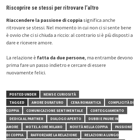
Riscoprire se stessi per ritrovare l’altro
Riaccendere la passione di coppia
significa anche
ritrovare se stessi. Nel momento in cui non ci si sente bene
è ovvio che ci si chiuda a riccio: al contrario si è più disposti a
dare e ricevere amore.
La relazione è
fatta da due persone
, ma entrambe devono
prima fare un passo indietro e cercare di essere
nuovamente felici.
POSTED UNDER
NEWS E CURIOSITÀ
TAGGED
AMORE DURATURO
CENA ROMANTICA
COMPLICITÀ DI
COPPIA
COMUNICAZIONE SENTIMENTALE
CORTEGGIAMENTO
DEDICA AL PARTNER
DIALOGO APERTO
DUBBI E PAURE IN
AMORE
MOTEL A ORE MILANO
NOVITÀ NELLA COPPIA
PASSIONE
DI COPPIA
RAFFORZARE LA RELAZIONE
RELAZIONI A LUNGO