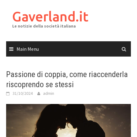
Skip
to
Gaverland.it
content
Le notizie della società italiana
Main Menu
Passione di coppia, come riaccenderla
riscoprendo se stessi
31/10/2024
admin