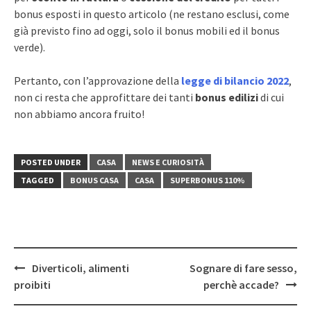
bonus esposti in questo articolo (ne restano esclusi, come
già previsto fino ad oggi, solo il bonus mobili ed il bonus
verde).
Pertanto, con l’approvazione della
legge di bilancio 2022
,
non ci resta che approfittare dei tanti
bonus edilizi
di cui
non abbiamo ancora fruito!
POSTED UNDER
CASA
NEWS E CURIOSITÀ
TAGGED
BONUS CASA
CASA
SUPERBONUS 110%
Post
Diverticoli, alimenti
Sognare di fare sesso,
navigation
proibiti
perchè accade?