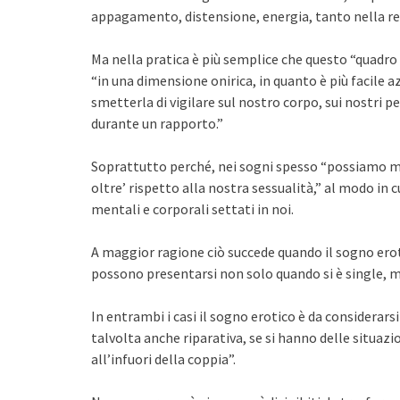
appagamento, distensione, energia, tanto nella re
Ma nella pratica è più semplice che questo “quadr
“in una dimensione onirica, in quanto è più facile azz
smetterla di vigilare sul nostro corpo, sui nostri p
durante un rapporto.”
Soprattutto perché, nei sogni spesso “possiamo m
oltre’ rispetto alla nostra sessualità,” al modo in cu
mentali e corporali settati in noi.
A maggior ragione ciò succede quando il sogno ero
possono presentarsi non solo quando si è single, m
In entrambi i casi il sogno erotico è da considerar
talvolta anche riparativa, se si hanno delle situazi
all’infuori della coppia”.