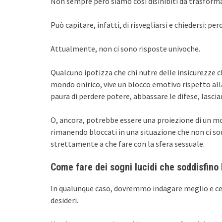
Non sempre però siamo così disinibiti da trasformar
Può capitare, infatti, di risvegliarsi e chiedersi: p
Attualmente, non ci sono risposte univoche.
Qualcuno ipotizza che chi nutre delle insicurezze 
mondo onirico, vive un blocco emotivo rispetto alla
paura di perdere potere, abbassare le difese, lascia
O, ancora, potrebbe essere una proiezione di un mom
rimanendo bloccati in una situazione che non ci s
strettamente a che fare con la sfera sessuale.
Come fare dei sogni lucidi che soddisfino 
In qualunque caso, dovremmo indagare meglio e cerca
desideri.