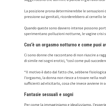
La posizione prona determinerebbe le sensazioni di
pressione sui genitali, ricorderebbero al cervello 
Quando queste sono davvero intense possono porta
sperimentano polluzioni notturne, le vagine crisi s
Cos’è un orgasmo notturno e come puoi a
Ci sono donne che raccontano di non riuscire a rag
di simile nei sogni erotici, “così come può succede
“Il motivo è dato dal fatto che, sebbene fisiolog
l’orgasmo, la donna non riesce a trovare nella real
sufficienti ad elicitarlo, cosa che invece avviene in 
Fantasie sessuali e sogni
Per come la immaginiamo e idealizziamo, l’esper