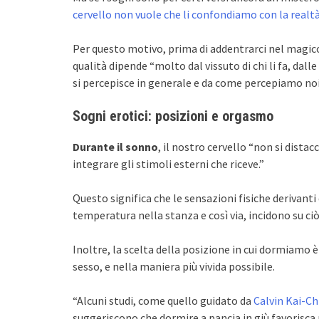
cervello non vuole che li confondiamo con la realt
Per questo motivo, prima di addentrarci nel magi
qualità dipende “molto dal vissuto di chi li fa, dall
si percepisce in generale e da come percepiamo noi st
Sogni erotici: posizioni e orgasmo
Durante il sonno
, il nostro cervello “non si dista
integrare gli stimoli esterni che riceve.”
Questo significa che le sensazioni fisiche derivanti
temperatura nella stanza e così via, incidono su c
Inoltre, la scelta della posizione in cui dormiamo 
sesso, e nella maniera più vivida possibile.
“Alcuni studi, come quello guidato da
Calvin Kai-Ch
suggeriscono che dormire a pancia in giù favorisca