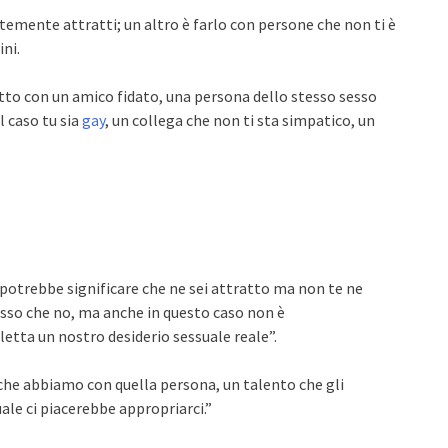
ntemente attratti; un altro è farlo con persone che non ti è
ini.
letto con un amico fidato, una persona dello stesso sesso
l caso tu sia
gay
, un collega che non ti sta simpatico, un
potrebbe significare che ne sei attratto ma non te ne
sesso che no, ma anche in questo caso non è
etta un nostro desiderio sessuale reale”.
che abbiamo con quella persona, un talento che gli
ale ci piacerebbe appropriarci.”