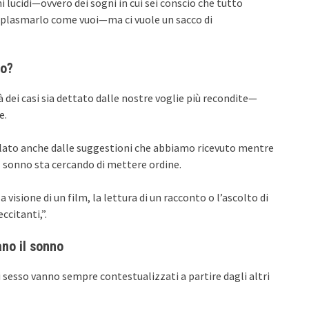
i lucidi—ovvero dei sogni in cui sei conscio che tutto
oi plasmarlo come vuoi—ma ci vuole un sacco di
co?
à dei casi sia dettato dalle nostre voglie più recondite—
e.
molato anche dalle suggestioni che abbiamo ricevuto mentre
il sonno sta cercando di mettere ordine.
isione di un film, la lettura di un racconto o l’ascolto di
ccitanti,”.
ano il sonno
di sesso vanno sempre contestualizzati a partire dagli altri