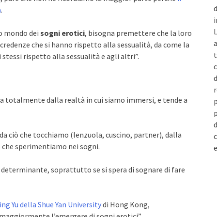
d
à
.
i
L
co mondo dei
sogni erotici
, bisogna premettere che la loro
a
e credenze che si hanno rispetto alla sessualità, da come la
t
essi rispetto alla sessualità e agli altri”.
c
d
r
cca totalmente dalla realtà in cui siamo immersi, e tende a
p
p
d
 da ciò che tocchiamo (lenzuola, cuscino, partner), dalla
c
iò che sperimentiamo nei sogni.
e
è determinante, soprattutto se si spera di sognare di fare
ing Yu della Shue Yan University
di Hong Kong,
 maggiormente l’emergere di sogni erotici”.