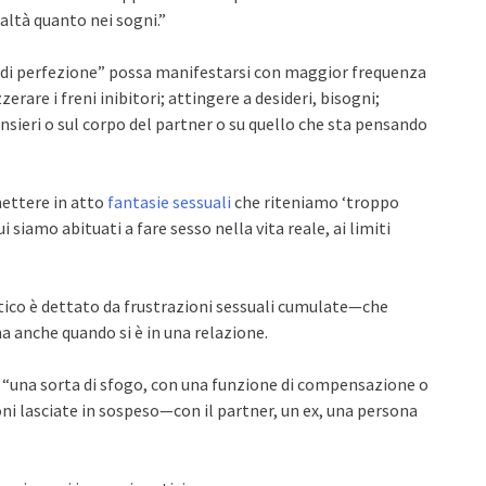
altà quanto nei sogni.”
o di perfezione” possa manifestarsi con maggior frequenza
erare i freni inibitori; attingere a desideri, bisogni;
ensieri o sul corpo del partner o su quello che sta pensando
ettere in atto
fantasie sessuali
che riteniamo ‘troppo
i siamo abituati a fare sesso nella vita reale, ai limiti
tico è dettato da frustrazioni sessuali cumulate—che
a anche quando si è in una relazione.
si “una sorta di sfogo, con una funzione di compensazione o
oni lasciate in sospeso—con il partner, un ex, una persona