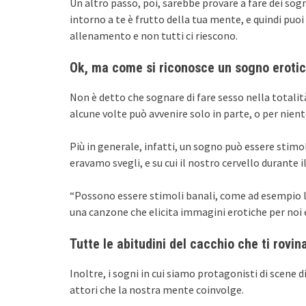
Un altro passo, poi, sarebbe provare a fare dei sogn
intorno a te è frutto della tua mente, e quindi pu
allenamento e non tutti ci riescono.
Ok, ma come si riconosce un sogno eroti
Non è detto che sognare di fare sesso nella totalit
alcune volte può avvenire solo in parte, o per nient
Più in generale, infatti, un sogno può essere sti
eravamo svegli, e su cui il nostro cervello durante 
“Possono essere stimoli banali, come ad esempio la v
una canzone che elicita immagini erotiche per noi e
Tutte le abitudini del cacchio che ti rovin
Inoltre, i sogni in cui siamo protagonisti di scene 
attori che la nostra mente coinvolge.