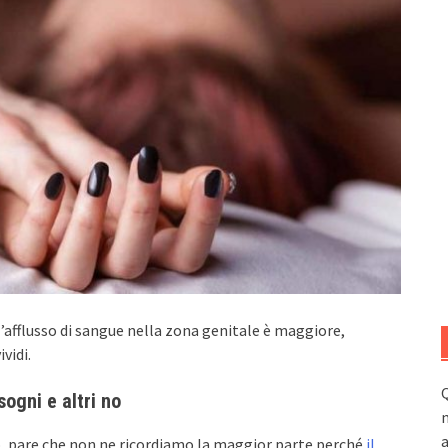
l’afflusso di sangue nella zona genitale è maggiore,
vidi.
Q
ogni e altri no
n
a
ro, pare che non ne ricordiamo la maggior parte perché
il