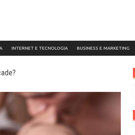
A
INTERNET E TECNOLOGIA
BUSINESS E MARKETING
cade?
R
p