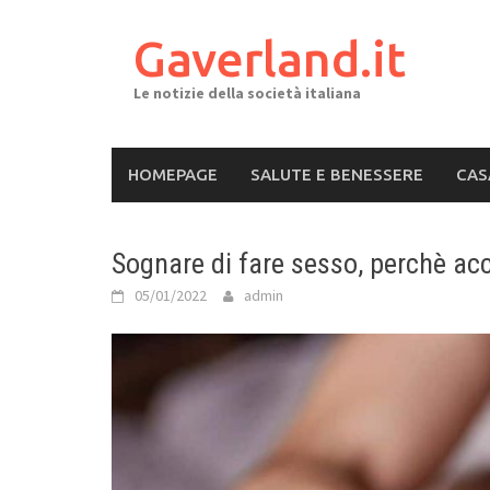
Skip
to
Gaverland.it
content
Le notizie della società italiana
HOMEPAGE
SALUTE E BENESSERE
CAS
Sognare di fare sesso, perchè ac
05/01/2022
admin