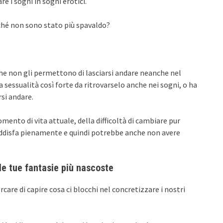
e i sogni in sogni erotici.
erché non sono stato più spavaldo?
che non gli permettono di lasciarsi andare neanche nel
 sessualità così forte da ritrovarselo anche nei sogni, o ha
rsi andare.
ento di vita attuale, della difficoltà di cambiare pur
oddisfa pienamente e quindi potrebbe anche non avere
le tue fantasie più nascoste
re di capire cosa ci blocchi nel concretizzare i nostri