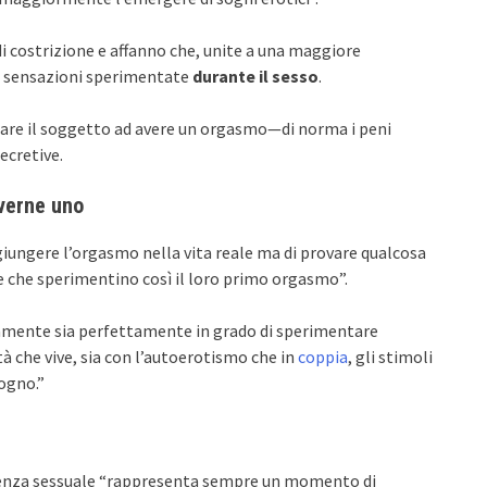
 costrizione e affanno che, unite a una maggiore
le sensazioni sperimentate
durante il sesso
.
re il soggetto ad avere un orgasmo—di norma i peni
ecretive.
verne uno
giungere l’orgasmo nella vita reale ma di provare qualcosa
re che sperimentino così il loro primo orgasmo”.
icamente sia perfettamente in grado di sperimentare
tà che vive, sia con l’autoerotismo che in
coppia
, gli stimoli
sogno.”
ienza sessuale “rappresenta sempre un momento di