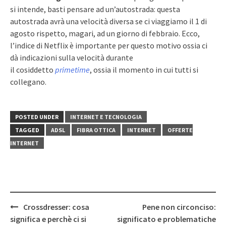
si intende, basti pensare ad un’autostrada: questa
autostrada avrà una velocità diversa se ci viaggiamo il 1 di
agosto rispetto, magari, ad un giorno di febbraio. Ecco,
l’indice di Netflix è importante per questo motivo ossia ci
dà indicazioni sulla velocità durante
il cosiddetto
primetime
, ossia il momento in cui tutti si
collegano.
POSTED UNDER
INTERNET E TECNOLOGIA
TAGGED
ADSL
FIBRA OTTICA
INTERNET
OFFERTE
INTERNET
Post
Crossdresser: cosa
Pene non circonciso:
navigation
significa e perchè ci si
significato e problematiche