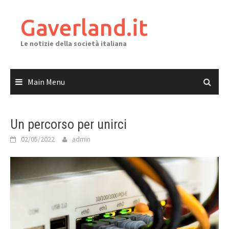
Skip
to
Gaverland.it
content
Le notizie della società italiana
Main Menu
Un percorso per unirci
02/05/2022
admin