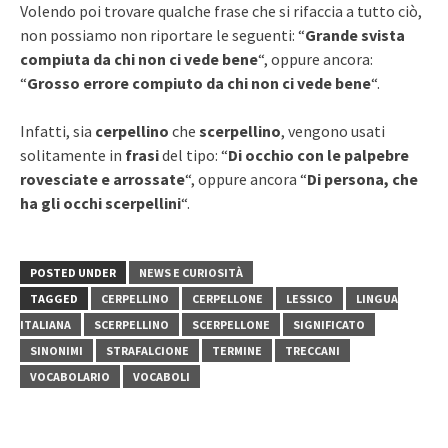
Volendo poi trovare qualche frase che si rifaccia a tutto ciò,
non possiamo non riportare le seguenti: “
Grande svista
compiuta da chi non ci vede bene
“, oppure ancora:
“
Grosso errore compiuto da chi non ci vede bene
“.
Infatti, sia
cerpellino
che
scerpellino
, vengono usati
solitamente in
frasi
del tipo: “
Di occhio con le palpebre
rovesciate e arrossate
“, oppure ancora “
Di persona, che
ha gli occhi scerpellini
“.
POSTED UNDER
NEWS E CURIOSITÀ
TAGGED
CERPELLINO
CERPELLONE
LESSICO
LINGUA
ITALIANA
SCERPELLINO
SCERPELLONE
SIGNIFICATO
SINONIMI
STRAFALCIONE
TERMINE
TRECCANI
VOCABOLARIO
VOCABOLI