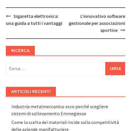
Post
Sigaretta elettronica:
L’innovativo software
navigation
una guida a tutti i vantaggi
gestionale per associazioni
sportive
RICERCA
Ricerca
per:
ARTICOLI RECENTI
Industria metalmeccanica: ecco perché scegliere
sistemi di sollevamento Emmegiesse
Come la scelta dei materiali incide sulla competitività
delle aziende manifatturiere