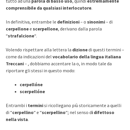
tutto ad una
parola di basso uso
, quindi
estremamente
comprensibile da qualsiasi interlocutore
.
In definitiva, entrambe le
definizioni
– o
sinonimi
– di
cerpellone
e
scerpellone
, derivano dalla parola
“
strafalcione
“.
Volendo rispettare alla lettera la
dizione
di questi termini –
come da indicazioni del
vocabolario della lingua italiana
Treccani
– , dobbiamo accentare la o, in modo tale da
riportare gli stessi in questo modo:
cerpellóne
scerpellóne
Entrambi i
termini
si ricollegano più storicamente a quelli
di “
cerpellino
“
e “
scerpellino
“; nel senso d
i difettoso
nella vista
.