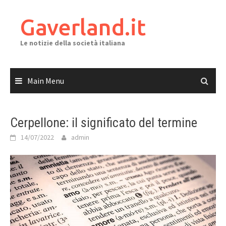
Skip
to
Gaverland.it
content
Le notizie della società italiana
Main Menu
Cerpellone: il significato del termine
14/07/2022
admin