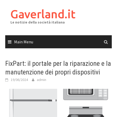
Skip
to
Gaverland.it
content
Le notizie della società italiana
Main Menu
FixPart: il portale per la riparazione e la
manutenzione dei propri dispositivi
19/06/2024
admin