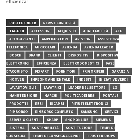
efficienza!
POSTED UNDER
NEWS E CURIOSITÀ
TAGGED
ACCESSORI
ACQUISTO
ADATTABILITÀ
AEG
ALTOPARLANTI
AMPLIFICATORI
ARISTON
ASSISTENZA
TELEFONICA
AURICOLARI
AZIENDA
AZIENDA LEADER
BOSCH
BRAND
CLIENTI
DISPOSITIVI
DISPOSITIVI
ELETTRONICI
EFFICIENZA
ELETTRODOMESTICI
FASE
D'ACQUISTO
FIXPART
FORNITORI
FRIGORIFERI
GARANZIA
HOOVER
IMPEGNO AMBIENTALE
INDESIT
INIZIATIVE VERDI
LAVASTOVIGLIE
LAVATRICI
LEADER NEL SETTORE
LG
MANUTENZIONE
MARCHI
POLITICA DEI RESI
PORTALE
PRODOTTI
RESI
RICAMBI
RIFIUTI ELETTRONICI
RIMBORSO
RIMBORSO COMPLETO
SAMSUNG
SERVIZI
SERVIZIO CLIENTI
SHARP
SHOP ONLINE
SIEMENS
SISTEMA
SOSTENIBILITÀ
SOSTITUZIONE
TEMPI DI
CONSEGNA
TEMPI DI CONSEGNA RAPIDI
TRUSTEDSHOPS