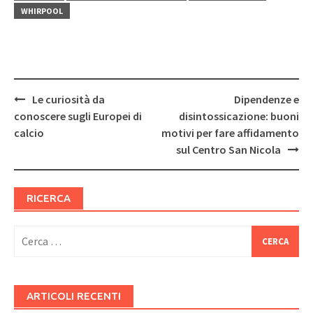
WHIRPOOL
Post
Le curiosità da
Dipendenze e
navigation
conoscere sugli Europei di
disintossicazione: buoni
calcio
motivi per fare affidamento
sul Centro San Nicola
RICERCA
Ricerca
per:
ARTICOLI RECENTI