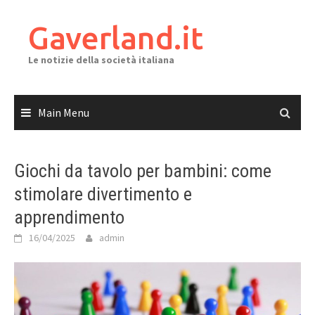
Skip
to
Gaverland.it
content
Le notizie della società italiana
Main Menu
Giochi da tavolo per bambini: come
stimolare divertimento e
apprendimento
16/04/2025
admin