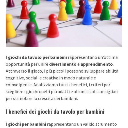
I
giochi da tavolo per bambini
rappresentano un’ottima
opportunità per unire
divertimento
e
apprendimento
.
Attraverso il gioco, i più piccoli possono sviluppare abilità
cognitive, sociali e creative in modo naturale e
coinvolgente. Analizziamo tutti i benefici, i criteri per
scegliere i giochi quelli più adatti e alcuni titoli consigliati
per stimolare la crescita dei bambini.
I benefici dei giochi da tavolo per bambini
I
giochi per bambini
rappresentano un valido strumento