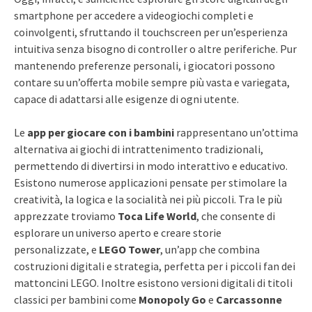
smartphone per accedere a videogiochi completi e
coinvolgenti, sfruttando il touchscreen per un’esperienza
intuitiva senza bisogno di controller o altre periferiche. Pur
mantenendo preferenze personali, i giocatori possono
contare su un’offerta mobile sempre più vasta e variegata,
capace di adattarsi alle esigenze di ogni utente.
Le
app per giocare con i bambini
rappresentano un’ottima
alternativa ai giochi di intrattenimento tradizionali,
permettendo di divertirsi in modo interattivo e educativo.
Esistono numerose applicazioni pensate per stimolare la
creatività, la logica e la socialità nei più piccoli. Tra le più
apprezzate troviamo
Toca Life World
, che consente di
esplorare un universo aperto e creare storie
personalizzate, e
LEGO Tower
, un’app che combina
costruzioni digitali e strategia, perfetta per i piccoli fan dei
mattoncini LEGO. Inoltre esistono versioni digitali di titoli
classici per bambini come
Monopoly Go
e
Carcassonne