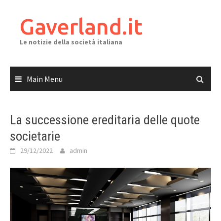
Skip
to
Gaverland.it
content
Le notizie della società italiana
Main Menu
La successione ereditaria delle quote
societarie
29/12/2022
admin