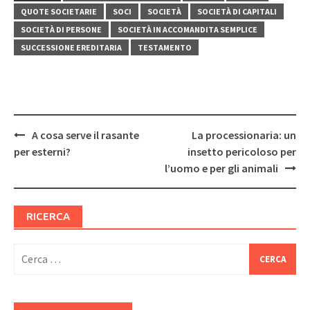
QUOTE SOCIETARIE
SOCI
SOCIETÀ
SOCIETÀ DI CAPITALI
SOCIETÀ DI PERSONE
SOCIETÀ IN ACCOMANDITA SEMPLICE
SUCCESSIONE EREDITARIA
TESTAMENTO
Post
A cosa serve il rasante
La processionaria: un
navigation
per esterni?
insetto pericoloso per
l’uomo e per gli animali
RICERCA
Ricerca
per: