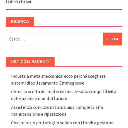
navigation
ti dirò chi sei
RICERCA
Ricerca
per:
ARTICOLI RECENTI
Industria metalmeccanica: ecco perché scegliere
sistemi di sollevamento Emmegiesse
Come la scelta dei materiali incide sulla competitività
delle aziende manifatturiere
Assistenza condizionatori: Guida completa alla
manutenzione e riparazione
Costruire un portafoglio solido con i fondi a gestione