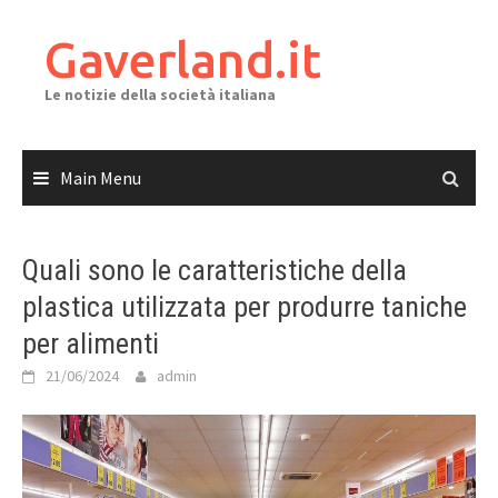
Skip
to
Gaverland.it
content
Le notizie della società italiana
Main Menu
Quali sono le caratteristiche della
plastica utilizzata per produrre taniche
per alimenti
21/06/2024
admin