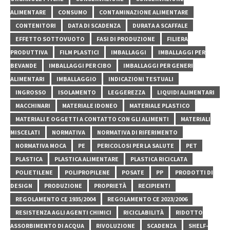
ALIMENTARE
CONSUMO
CONTAMINAZIONE ALIMENTARE
CONTENITORI
DATA DI SCADENZA
DURATA A SCAFFALE
EFFETTO SOTTOVUOTO
FASI DI PRODUZIONE
FILIERA
PRODUTTIVA
FILM PLASTICI
IMBALLAGGI
IMBALLAGGI PER
BEVANDE
IMBALLAGGI PER CIBO
IMBALLAGGI PER GENERI
ALIMENTARI
IMBALLAGGIO
INDICAZIONI TESTUALI
INGROSSO
ISOLAMENTO
LEGGEREZZA
LIQUIDI ALIMENTARI
MACCHINARI
MATERIALE IDONEO
MATERIALE PLASTICO
MATERIALI E OGGETTI A CONTATTO CON GLI ALIMENTI
MATERIALI
MISCELATI
NORMATIVA
NORMATIVA DI RIFERIMENTO
NORMATIVA MOCA
PE
PERICOLOSI PER LA SALUTE
PET
PLASTICA
PLASTICA ALIMENTARE
PLASTICA RICICLATA
POLIETILENE
POLIPROPILENE
POSATE
PP
PRODOTTI DI
DESIGN
PRODUZIONE
PROPRIETÀ
RECIPIENTI
REGOLAMENTO CE 1935/2004
REGOLAMENTO CE 2023/2006
RESISTENZA AGLI AGENTI CHIMICI
RICICLABILITÀ
RIDOTTO
ASSORBIMENTO DI ACQUA
RIVOLUZIONE
SCADENZA
SHELF-