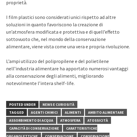
proprietà.
I film plastici sono considerati unici rispetto ad altre
soluzioni in quanto favoriscono la creazione di
un’atmosfera modificata e protettiva e di quell’effetto
sottovuoto che, nel mondo della conservazione
alimentare, viene vista come una vera e propria rivoluzione.
L’ampi utilizzo del polipropilene e del polietilene
nell’industria alimentare ha apportato numerosi vantaggi
alla conservazione degli alimenti, migliorando
notevolmente l’intera shelf-life.
POSTED UNDER
NEWS E CURIOSITÀ
TAGGED
AGENTI CHIMICI
ALIMENTI
AMBITO ALIMENTARE
ASSORBIMENTO DI ACQUA
ATMOSFERA
ATOSSICITÀ
CAPACITÀ DI CONSERVAZIONE
CARATTERISTICHE
ORGANOLETTICHE
CONSERVAZIONE
CONSERVAZIONE