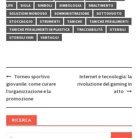
LIFE
SIGLA
SIMBOLI
SIMBOLOGIA
SMALTIMENTO
SOLUZIONI MONOUSO
SOMMINISTRAZIONE
SOTTOVUOTO
STOCCAGGIO
STRUMENTI
TANICHE
TANICHE PER ALIMENTI
TANICHE PER ALIMENTI IN PLASTICA
TRACCIABILITÀ
UTENSILI
UTENSILI VARI
VANTAGGI
Post
Torneo sportivo
Internet e tecnologia: la
navigation
giovanile: come curare
rivoluzione del gaming in
l’organizzazione e la
atto
promozione
RICERCA
Ricerca