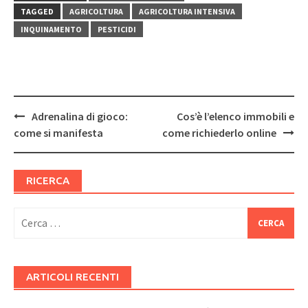
TAGGED
AGRICOLTURA
AGRICOLTURA INTENSIVA
INQUINAMENTO
PESTICIDI
Post
Adrenalina di gioco:
Cos’è l’elenco immobili e
navigation
come si manifesta
come richiederlo online
RICERCA
Ricerca
per:
ARTICOLI RECENTI