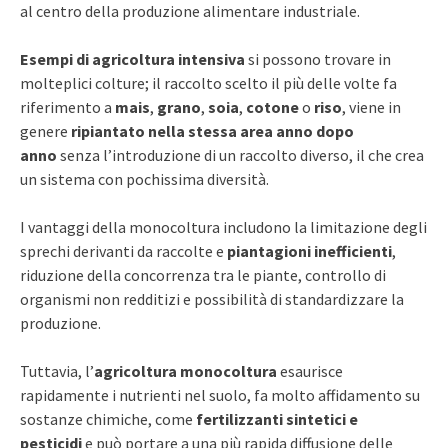
al centro della produzione alimentare industriale.
Esempi di agricoltura intensiva
si possono trovare in
molteplici colture; il raccolto scelto il più delle volte fa
riferimento a
mais
,
grano
,
soia
,
cotone
o
riso
, viene in
genere
ripiantato nella stessa area anno dopo
anno
senza l’introduzione di un raccolto diverso, il che crea
un sistema con pochissima diversità.
I vantaggi della monocoltura includono la limitazione degli
sprechi derivanti da raccolte e
piantagioni inefficienti
,
riduzione della concorrenza tra le piante, controllo di
organismi non redditizi e possibilità di standardizzare la
produzione.
Tuttavia, l’
agricoltura monocoltura
esaurisce
rapidamente i nutrienti nel suolo, fa molto affidamento su
sostanze chimiche, come
fertilizzanti sintetici e
pesticidi
e può portare a una più rapida diffusione delle