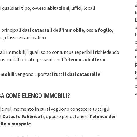
d
 qualsiasi tipo, ovvero
abitazioni
, uffici, locali
i
L
a
 principali
dati catastali dell’immobile
, ossia
foglio
,
t
e, classe e tanto altro.
c
d
tali immobili, i quali sono comunque reperibili richiedendo
r
iascun fabbricato presente nell’
elenco subalterni
.
p
p
mmobili
vengono riportati tutti i
dati catastali
e i
d
c
e
SA COME ELENCO IMMOBILI?
e nel momento in cui si vogliono conoscere tutti gli
il
Catasto Fabbricati
, oppure per ottenere l’
elenco dei
ella o mappale
.