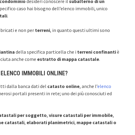
condominio
desideri conoscere il
subalterno di un
pecifico caso hai bisogno dell’elenco immobili, unico
tali
.
bbricati e non per
terreni
, in quanto questi ultimi sono
iantina
della specifica particella che i
terreni confinanti
è
sciuta anche come
estratto di mappa catastale
.
 ELENCO IMMOBILI ONLINE?
ti dalla banca dati del
catasto online
, anche l’
elenco
rosi portali presenti in rete; uno dei più conosciuti ed
catastali per soggetto
,
visure catastali per immobile
,
ne catastali
,
elaborati planimetrici
,
mappe catastali o