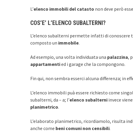
L’
elenco immobili del catasto
non deve però esse
COS’E’ L’ELENCO SUBALTERNI?
L’elenco subalterni permette infatti di conoscere tu
composto un
immobile
.
Ad esempio, una volta individuata una
palazzina
, 
appartamenti
ed i garage che la compongono.
Fin qui, non sembra esserci alcuna differenza; in eff
L’elenco immobili puà essere richiesto come singolo 
subalterni, da – a; l’
elenco subalterni
invece viene
planimetrico
.
L’elaborato planimetrico, ricordiamolo, risulta ind
anche come
beni comuni non censibili
.