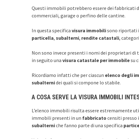
Questi immobili potrebbero essere dei fabbricati di
commerciali, garage o perfino delle cantine.
In questa specifica
visura immobili
sono riportati i
particella
,
subalterni
,
rendite catastali
, categori
Non sono invece presenti i nomi dei proprietari di 
in seguito una
visura catastale per immobile
su c
Ricordiamo infatti che per ciascun
elenco degli i
subalterni
dei quali si compone lo stabile.
A COSA SERVE LA VISURA IMMOBILI INTE
L’elenco immobili risulta essere estremamente util
immobili presenti in un
fabbricato
censiti presso 
subalterni
che fanno parte di una specifica
partic