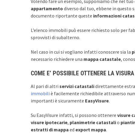
Volendo fare un esempio, supponiamo che nel tuo
appartamento
diverso dal tuo, ebbene in questo s
documento riportante queste
informazioni catas
L’elenco immobili può essere richiesto solo per fa
sprovvisti di subalterno.
Nel caso in cui si vogliano infatti conoscere sia la
p
necessario richiedere una
mappa catastale
, cono
COME E’ POSSIBILE OTTENERE LA VISURA
Al pari di altri
servizi catastali
direttamente estrat
immobili
è facilemente richiedibile attraverso nume
importanti è sicuramente
EasyVisure
.
Su EasyVisure infatti, si possono ottenere
visure 
visure ipotecarie
,
planimetrie catastali
o
pianti
estratti di mappa
ed
export mappa
.