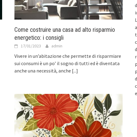
d
i
L
a
Come costruire una casa ad alto risparmio
t
energetico: i consigli
c
17/01/2023
admin
d
Vivere in un’abitazione che permette di risparmiare
r
sui consumi è un po’ il sogno di tutti ed è diventata
p
anche una necessità, anche
[...]
p
d
c
e