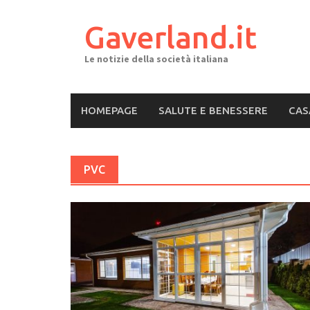
Skip
to
Gaverland.it
content
Le notizie della società italiana
HOMEPAGE
SALUTE E BENESSERE
CAS
PVC