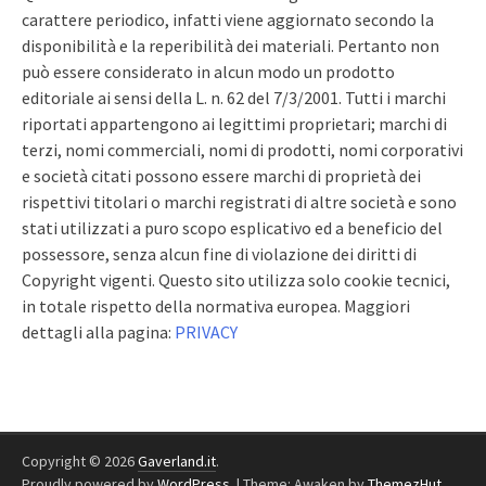
carattere periodico, infatti viene aggiornato secondo la
disponibilità e la reperibilità dei materiali. Pertanto non
può essere considerato in alcun modo un prodotto
editoriale ai sensi della L. n. 62 del 7/3/2001. Tutti i marchi
riportati appartengono ai legittimi proprietari; marchi di
terzi, nomi commerciali, nomi di prodotti, nomi corporativi
e società citati possono essere marchi di proprietà dei
rispettivi titolari o marchi registrati di altre società e sono
stati utilizzati a puro scopo esplicativo ed a beneficio del
possessore, senza alcun fine di violazione dei diritti di
Copyright vigenti. Questo sito utilizza solo cookie tecnici,
in totale rispetto della normativa europea. Maggiori
dettagli alla pagina:
PRIVACY
Copyright © 2026
Gaverland.it
.
Proudly powered by
WordPress
.
|
Theme: Awaken by
ThemezHut
.