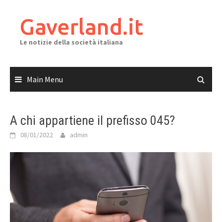
Skip
to
Gaverland.it
content
Le notizie della società italiana
Main Menu
A chi appartiene il prefisso 045?
08/01/2022
admin