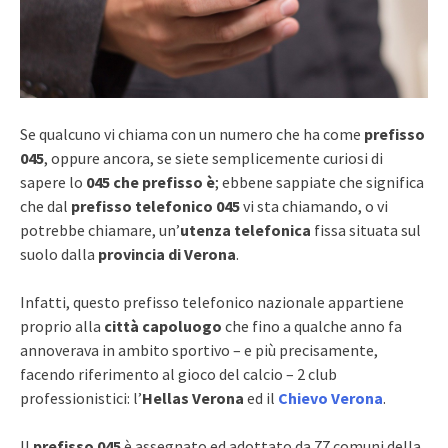
Se qualcuno vi chiama con un numero che ha come
prefisso
045
, oppure ancora, se siete semplicemente curiosi di
sapere lo
045 che prefisso è
; ebbene sappiate che significa
che dal
prefisso telefonico 045
vi sta chiamando, o vi
potrebbe chiamare, un’
utenza telefonica
fissa situata sul
suolo dalla
provincia di Verona
.
Infatti, questo prefisso telefonico nazionale appartiene
proprio alla
città capoluogo
che fino a qualche anno fa
annoverava in ambito sportivo – e più precisamente,
facendo riferimento al gioco del calcio – 2 club
professionistici: l’
Hellas Verona
ed il
Chievo Verona
.
Il
prefisso 045
è assegnato ed adottato da 77 comuni della