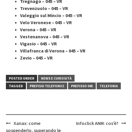
Tregnago – 045 – VR
Trevenzuolo – 045 – VR
Valeggio sul Mincio – 045 – VR
Velo Veronese – 045 – VR
Verona – 045 – VR
Vestenanova – 045 – VR
Vigasio – 045 – VR
Villafranca di Verona – 045 – VR
Zevio – 045 – VR
POSTED UNDER
NEWS E CURIOSITÀ
TAGGED
PREFISSI TELEFONICI
PREFISSO 045
TELEFONIA
Post
Xanax: come
Infoclick ANM: cos’è?
navigation
sospenderlo, superando le