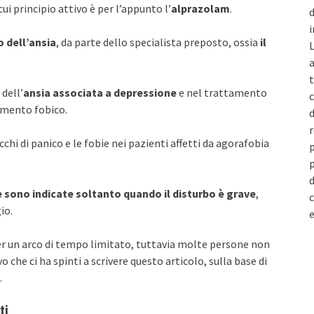
cui principio attivo è per l’appunto l’
alprazolam
.
d
i
 dell’ansia
, da parte dello specialista preposto, ossia
il
L
a
t
dell’
ansia associata a depressione
e nel trattamento
c
tamento fobico.
d
r
chi di panico e le fobie nei pazienti affetti da agorafobia
p
p
d
 sono indicate soltanto quando il disturbo è grave
,
c
io.
e
er un arco di tempo limitato, tuttavia molte persone non
 che ci ha spinti a scrivere questo articolo, sulla base di
.
ti