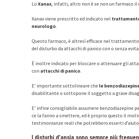
Lo
Xanax
, infatti, altro non è se non un farmaco il 
Xanax viene prescritto ed indicato nel
trattamento
neurologo
.
Questo farmaco, è altresì efficace nel trattamento 
del disturbo da attacchi di panico con o senza evi
È inoltre indicato per bloccare o attenuare gli attac
con
attacchi di panico
.
E’ importante sottolineare che
le benzodiazepine
disabilitante o sottopone il soggetto a grave disag
E’ infine consigliabile assumere benzodiazepine p
ce la fanno a smettere, ed è proprio questo il motivo
testimonianze reali che potrebbero esserti d’aiuto
I disturbi d’ansia sono sempre più frequen