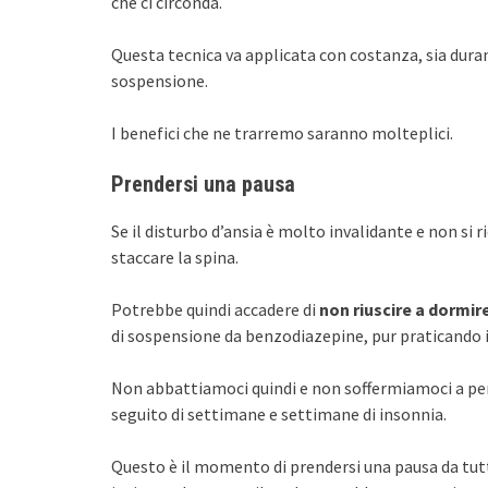
che ci circonda.
Questa tecnica va applicata con costanza, sia dura
sospensione.
I benefici che ne trarremo saranno molteplici.
Prendersi una pausa
Se il disturbo d’ansia è molto invalidante e non si 
staccare la spina.
Potrebbe quindi accadere di
non riuscire a dormire
di sospensione da benzodiazepine, pur praticando i
Non abbattiamoci quindi e non soffermiamoci a pen
seguito di settimane e settimane di insonnia.
Questo è il momento di prendersi una pausa da tutt