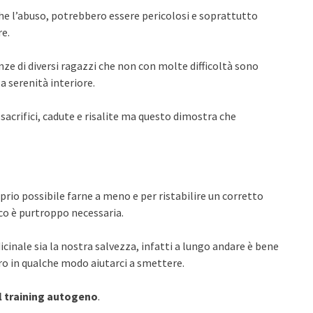
che l’abuso, potrebbero essere pericolosi e soprattutto
re.
ze di diversi ragazzi che non con molte difficoltà sono
a serenità interiore.
sacrifici, cadute e risalite ma questo dimostra che
prio possibile farne a meno e per ristabilire un corretto
aco è purtroppo necessaria.
inale sia la nostra salvezza, infatti a lungo andare è bene
o in qualche modo aiutarci a smettere.
l training autogeno
.