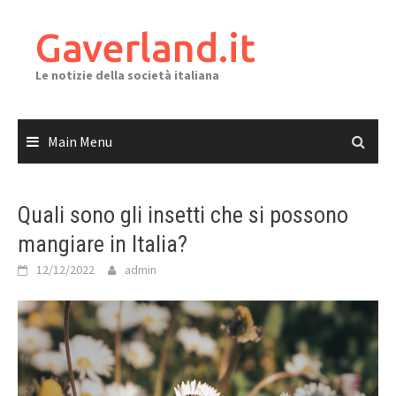
Skip
to
Gaverland.it
content
Le notizie della società italiana
Main Menu
Quali sono gli insetti che si possono
mangiare in Italia?
12/12/2022
admin