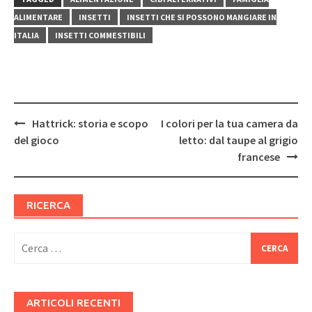
ALIMENTARE
INSETTI
INSETTI CHE SI POSSONO MANGIARE IN
ITALIA
INSETTI COMMESTIBILI
Post
Hattrick: storia e scopo
I colori per la tua camera da
navigation
del gioco
letto: dal taupe al grigio
francese
RICERCA
Ricerca
per:
ARTICOLI RECENTI