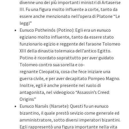
divenne uno dei più importanti ministri di Artaserse
III. Fu una figura molto influente a corte, tanto da
essere anche menzionato nell’opera di Platone “Le
leggi”
Eunuco Potheinós (Potino): Egli era un eunuco
egiziano molto influente, tanto da essere stato
funzionario egizio e reggente del faraone Tolomeo
XIII della dinastia tolemaica dell’antico Egitto.
Potino è ricordato soprattutto per aver guidato
Tolomeo contro sua sorella e co-
regnante Cleopatra, cosa che fece iniziare una
guerra civile, e per aver decapitato Pompeo Magno.
Inoltre, egli è anche presente nel ruolo di
antagonista, nel videogioco “Assassin’s Creed:
Origins”
Eunuco Narsés (Narsete): Questi fu un eunuco
bizantino, il quale prestò sevizio come generale ed
amministratore, sotto diversi imperatori bizantini.
Egli rappresentò una figura importante nella vita