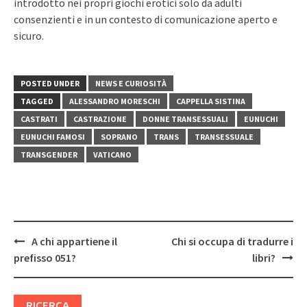
introdotto nei propri giochi erotici solo da adulti
consenzienti e in un contesto di comunicazione aperto e
sicuro.
POSTED UNDER
NEWS E CURIOSITÀ
TAGGED
ALESSANDRO MORESCHI
CAPPELLA SISTINA
CASTRATI
CASTRAZIONE
DONNE TRANSESSUALI
EUNUCHI
EUNUCHI FAMOSI
SOPRANO
TRANS
TRANSESSUALE
TRANSGENDER
VATICANO
Post
A chi appartiene il
Chi si occupa di tradurre i
navigation
prefisso 051?
libri?
RICERCA