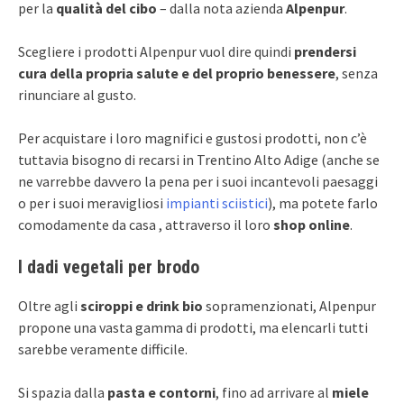
per la
qualità del cibo
– dalla nota azienda
Alpenpur
.
Scegliere i prodotti Alpenpur vuol dire quindi
prendersi
cura della propria salute e del proprio benessere
, senza
rinunciare al gusto.
Per acquistare i loro magnifici e gustosi prodotti, non c’è
tuttavia bisogno di recarsi in Trentino Alto Adige (anche se
ne varrebbe davvero la pena per i suoi incantevoli paesaggi
o per i suoi meravigliosi
impianti sciistici
), ma potete farlo
comodamente da casa , attraverso il loro
shop online
.
I dadi vegetali per brodo
Oltre agli
sciroppi e drink bio
sopramenzionati, Alpenpur
propone una vasta gamma di prodotti, ma elencarli tutti
sarebbe veramente difficile.
Si spazia dalla
pasta e contorni
, fino ad arrivare al
miele