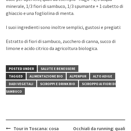
minerale, 1/3 fiori di sambuco, 1/3 spumante + 1 cubetto di
ghiaccio e una fogliolina di menta.
I suoi ingredienti sono inoltre semplici, gustosi e pregiati:
Estratto di fiori di sambuco, zucchero di canna, succo di
limone e acido citrico da agricoltura biologica.
POSTED UNDER
SALUTE E BENESSERE
TAGGED
ALIMENTAZIONE BIO
ALPENPUR
ALTO ADIGE
DADI VEGETALI
SCIROPPI E DRINK BIO
SCIROPPO AI FIORI DI
SAMBUCO
Post
Tour in Toscana: cosa
Occhiali da running: quali