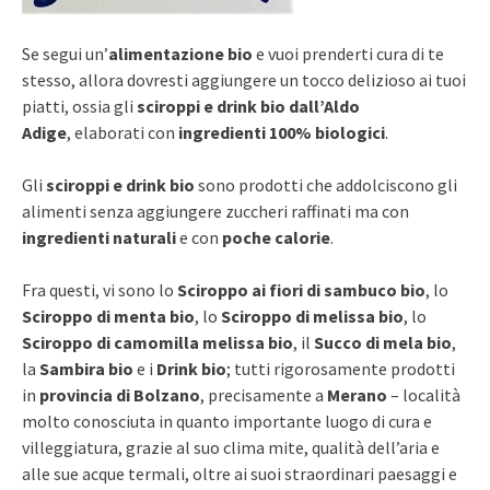
Se segui un’
alimentazione bio
e vuoi prenderti cura di te
stesso, allora dovresti aggiungere un tocco delizioso ai tuoi
piatti, ossia gli
sciroppi e drink bio dall’Aldo
Adige
, elaborati con
ingredienti 100% biologici
.
Gli
sciroppi e drink bio
sono prodotti che addolciscono gli
alimenti senza aggiungere zuccheri raffinati ma con
ingredienti naturali
e con
poche calorie
.
Fra questi, vi sono lo
Sciroppo ai fiori di sambuco bio
, lo
Sciroppo di menta bio
, lo
Sciroppo di melissa bio
, lo
Sciroppo di camomilla melissa bio
, il
Succo di mela bio
,
la
Sambira bio
e i
Drink bio
; tutti rigorosamente prodotti
in
provincia di Bolzano
, precisamente a
Merano
– località
molto conosciuta in quanto importante luogo di cura e
villeggiatura, grazie al suo clima mite, qualità dell’aria e
alle sue acque termali, oltre ai suoi straordinari paesaggi e