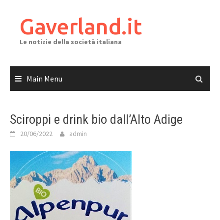
Skip
to
Gaverland.it
content
Le notizie della società italiana
Main Menu
Sciroppi e drink bio dall’Alto Adige
20/06/2022
admin