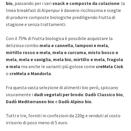
bio
, passando per i vari
snack e composte da colazione
: la
linea breakfast di Alpenpur è davvero ricchissima e sceglie
di produrre composte biologiche prediligendo frutta di
stagione e senza trattamenti.
Con il 75% di frutta biologica è possibile acquistare la
deliziosa combo
mela e cannella
,
lamponi e mela
,
mirtillo rosso e mela
,
mela e curcuma
,
misto bosco e
mela
,
mela e vaniglia
,
mela bio
,
mirtillo e mela
,
fragola
e mela
ma anche le varianti più golose come
creMela Ciok
o
creMela e Mandorla
.
Fra questa vasta selezione di alimenti bio però, spiccano
sicuramente i
dadi vegetali per brodo
:
Dadò Classico bio
,
Dadò Mediterraneo bio
e
Dadò Alpino bio
.
Tutti e tre, forniti in confezioni da 220g e venduti al costo
irrisorio di poco meno di 5 euro.