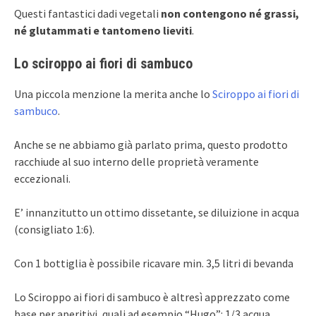
Questi fantastici dadi vegetali
non contengono né grassi,
né glutammati e tantomeno lieviti
.
Lo sciroppo ai fiori di sambuco
Una piccola menzione la merita anche lo
Sciroppo ai fiori di
sambuco
.
Anche se ne abbiamo già parlato prima, questo prodotto
racchiude al suo interno delle proprietà veramente
eccezionali.
E’ innanzitutto un ottimo dissetante, se diluizione in acqua
(consigliato 1:6).
Con 1 bottiglia è possibile ricavare min. 3,5 litri di bevanda
Lo Sciroppo ai fiori di sambuco è altresì apprezzato come
base per aperitivi, quali ad esempio “Hugo”: 1/3 acqua