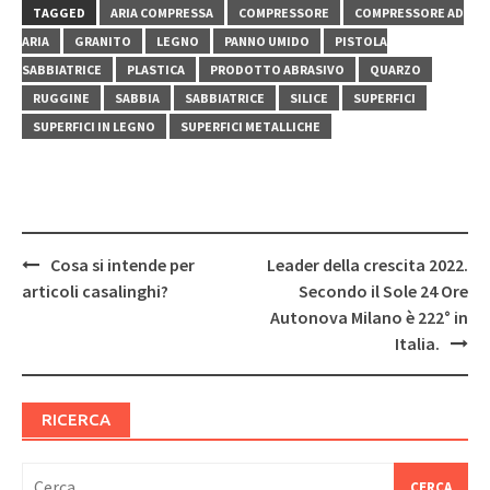
TAGGED
ARIA COMPRESSA
COMPRESSORE
COMPRESSORE AD
ARIA
GRANITO
LEGNO
PANNO UMIDO
PISTOLA
SABBIATRICE
PLASTICA
PRODOTTO ABRASIVO
QUARZO
RUGGINE
SABBIA
SABBIATRICE
SILICE
SUPERFICI
SUPERFICI IN LEGNO
SUPERFICI METALLICHE
Post
Cosa si intende per
Leader della crescita 2022.
navigation
articoli casalinghi?
Secondo il Sole 24 Ore
Autonova Milano è 222° in
Italia.
RICERCA
Ricerca